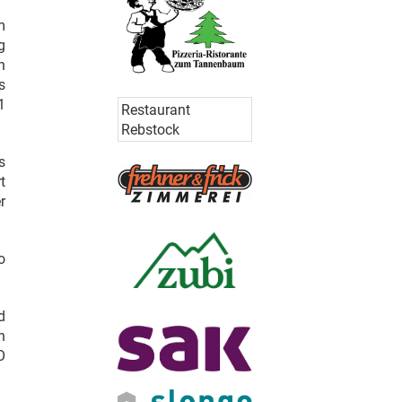
m
g
n
s
1
Restaurant
Rebstock
s
t
r
o
d
n
O