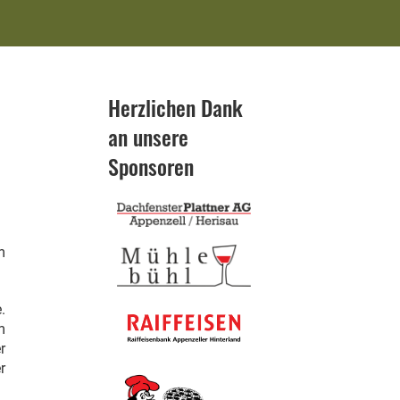
Herzlichen Dank
an unsere
Sponsoren
m
.
m
r
r