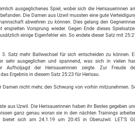
iemlich ausgeglichenes Spiel, wobei sich die Herisauerinnen a
 befanden. Die Damen aus Uzwil mussten eine gute Verteidigun
mmannschaft abwehren zu können. Dies gelang den Gegnerinne
t erspielten Vorsprung wieder. Gegen Ende dieses Spielsatze
sätzlich einige Eigenfehler ein. So endete dieser Satz mit 25:2
 3. Satz mehr Ballwechsel für sich entscheiden zu können. E
er sehr ausgeglichen und spannend, was sich in vielen har
 Aufholjagd der Herisauerinnen zeigte. Zur Freude de
das Ergebnis in diesem Satz 25:23 für Herisau.
uer Damen nicht mehr, den Schwung von vorhin mitzunehmen. S
äste aus Uzwil. Die Herisauerinnen haben ihr Bestes gegeben un
 wissen ganz genau woran sie in den nächten Trainings arbeite
e bietet sich am 24.1.19 um 20:45 in Oberuzwil. LET‘S G