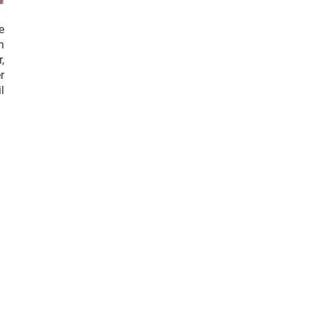
e
n
,
r
l